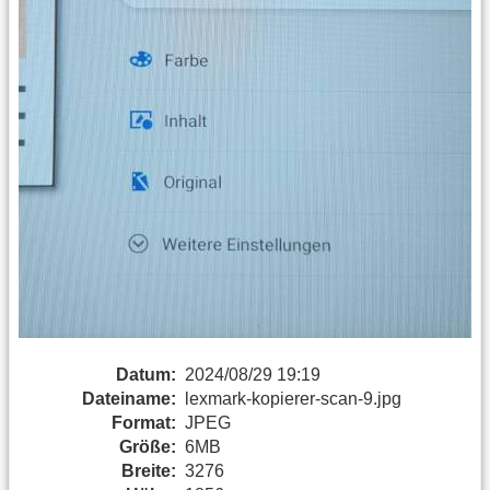
Datum:
2024/08/29 19:19
Dateiname:
lexmark-kopierer-scan-9.jpg
Format:
JPEG
Größe:
6MB
Breite:
3276