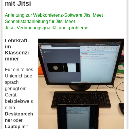
mit Jitsi
Anleitung zur Webkonferenz-Software Jitsi Meet
Schnellstartanleitung für Jitsi Meet
Jitsi - Verbindungsqualität und -probleme
Lehrkraft
im
Klassenzi
mmer
Für ein reines
Unterrichtsge
spräch
genügt ein
Gerät,
beispielsweis
e ein
Desktoprech
ner
oder
Laptop
mit