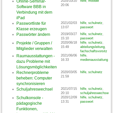
2020/10/20
hilfe
,
moodle
Online-Seminar-
20:06
Software BBB in
Verbindung mit dem
iPad
2021/02/03
hilfe
,
schulnetz
,
Passwortliste für
13:07
passwort
Klasse erzeugen
2019/03/27
hilfe
,
schulnetz
,
Passwörter ändern
15:10
passwort
2020/06/18
hilfe
,
schulnetz
,
Projekte / Gruppen /
15:49
abteilungsleitung
,
Mitglieder verwalten
fachschaftsvorsitz
2021/06/06
hilfe
,
Raumausstattungen -
16:33
medienausstattung
dazu Probleme mit
Lösungsmöglichkeiten
2020/03/05
hilfe
,
schulnetz
Rechnerprobleme
21:59
beheben: Computer
synchronisieren
2021/07/15
hilfe
,
schulnetz
,
Schuljahreswechsel
20:10
schuljahreswechswel
2020/12/09
hilfe
,
schulnetz
,
Schulkonsole -
13:31
passwort
pädagogische
Funktionen,