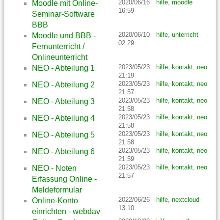
2020/06/16
hilfe
,
moodle
Moodle mit Online-
16:59
Seminar-Software
BBB
2020/06/10
hilfe
,
unterricht
Moodle und BBB -
02:29
Fernunterricht /
Onlineunterricht
2023/05/23
hilfe
,
kontakt
,
neo
NEO - Abteilung 1
21:19
2023/05/23
hilfe
,
kontakt
,
neo
NEO - Abteilung 2
21:57
2023/05/23
hilfe
,
kontakt
,
neo
NEO - Abteilung 3
21:58
2023/05/23
hilfe
,
kontakt
,
neo
NEO - Abteilung 4
21:58
2023/05/23
hilfe
,
kontakt
,
neo
NEO - Abteilung 5
21:58
2023/05/23
hilfe
,
kontakt
,
neo
NEO - Abteilung 6
21:59
2023/05/23
hilfe
,
kontakt
,
neo
NEO - Noten
21:57
Erfassung Online -
Meldeformular
2022/06/26
hilfe
,
nextcloud
Online-Konto
13:10
einrichten - webdav