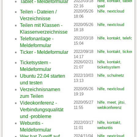
2022/03/18
hilfe
,
kontakt
,
tablet
,
Tablet - Meldeformular
22:16
ipad
2020/05/26
hilfe
,
nextcloud
Teilen - Dateien /
18:06
Verzeichnisse
2020/05/26
hilfe
,
nextcloud
Teilen mit Klassen -
18:18
Klassenverzeichnisse
2022/03/18
hilfe
,
kontakt
,
telefon
Telefonanlage -
15:04
Meldeformular
2022/09/18
hilfe
,
kontakt
,
ticker
Ticker - Meldeformular
14:17
2026/02/21
hilfe
,
kontakt
,
Ticketsystem -
21:07
ticketsystem
Meldeformular
2022/10/03
hilfe
,
schulnetz
Ubuntu 22.04 starten
13:13
und testen
2020/05/26
hilfe
,
nextcloud
Verzeichnisnamen
19:19
zum Teilen
2020/05/27
hilfe
,
meet
,
jitsi
,
Videokonferenz -
11:55
webkonferenz
Verbindungsqualität
und -probleme
2022/03/17
hilfe
,
kontakt
,
Webuntis -
11:01
webuntis
Meldeformular
2024/11/04
hilfe
,
nextcloud
Wer hat Zugriff auf