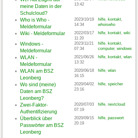
13:42
meine Daten in der
Schulcloud?
2023/10/19
hilfe
,
kontakt
,
Who is Who -
14:34
whoiswho
Meldeformular
2022/03/17
hilfe
,
kontakt
,
wiki
Wiki - Meldeformular
11:20
2023/11/21
hilfe
,
kontakt
,
Windows -
07:34
computer
,
windows
Meldeformular
2021/06/26
hilfe
,
kontakt
,
wlan
WLAN -
13:32
Meldeformular
2020/06/18
hilfe
,
wlan
WLAN am BSZ
16:15
Leonberg
2020/04/02
hilfe
,
speicher
Wo sind (meine)
23:16
Daten am BSZ
Leonberg?
2020/07/03
hilfe
,
nextcloud
Zwei-Faktor-
07:19
Authentifizierung
2020/09/15
hilfe
,
passwort
Überblick über
20:19
Passwörter am BSZ
Leonberg