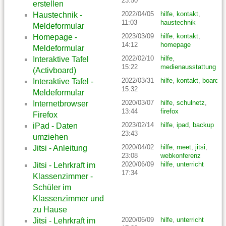
23:50
erstellen
2022/04/05
hilfe
,
kontakt
,
Haustechnik -
11:03
haustechnik
Meldeformular
2023/03/09
hilfe
,
kontakt
,
Homepage -
14:12
homepage
Meldeformular
2022/02/10
hilfe
,
Interaktive Tafel
15:22
medienausstattung
(Activboard)
2022/03/31
hilfe
,
kontakt
,
boards
Interaktive Tafel -
15:32
Meldeformular
2020/03/07
hilfe
,
schulnetz
,
Internetbrowser
13:44
firefox
Firefox
2023/02/14
hilfe
,
ipad
,
backup
iPad - Daten
23:43
umziehen
2020/04/02
hilfe
,
meet
,
jitsi
,
Jitsi - Anleitung
23:08
webkonferenz
2020/06/09
hilfe
,
unterricht
Jitsi - Lehrkraft im
17:34
Klassenzimmer -
Schüler im
Klassenzimmer und
zu Hause
2020/06/09
hilfe
,
unterricht
Jitsi - Lehrkraft im