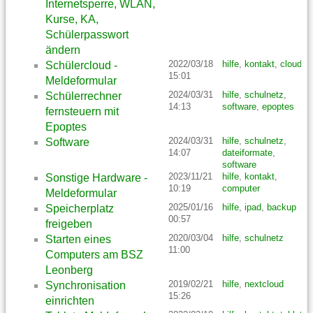
Internetsperre, WLAN,
Kurse, KA,
Schülerpasswort
ändern
2022/03/18
hilfe
,
kontakt
,
cloud
Schülercloud -
15:01
Meldeformular
2024/03/31
hilfe
,
schulnetz
,
Schülerrechner
14:13
software
,
epoptes
fernsteuern mit
Epoptes
2024/03/31
hilfe
,
schulnetz
,
Software
14:07
dateiformate
,
software
2023/11/21
hilfe
,
kontakt
,
Sonstige Hardware -
10:19
computer
Meldeformular
2025/01/16
hilfe
,
ipad
,
backup
Speicherplatz
00:57
freigeben
2020/03/04
hilfe
,
schulnetz
Starten eines
11:00
Computers am BSZ
Leonberg
2019/02/21
hilfe
,
nextcloud
Synchronisation
15:26
einrichten