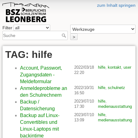
zum Inhalt springen
Filter
>
TAG: hilfe
2022/03/18
hilfe
,
kontakt
,
user
Account, Passwort,
22:20
Zugangsdaten -
Meldeformular
2022/10/31
hilfe
,
schulnetz
Anmeldeprobleme an
16:50
den Schulrechnern
2023/07/10
hilfe
,
Backup /
17:30
medienausstattung
Datensicherung
2023/07/10
hilfe
,
Backup auf Linux-
13:09
medienausstattung
Convertibles und
Linux-Laptops mit
backintime