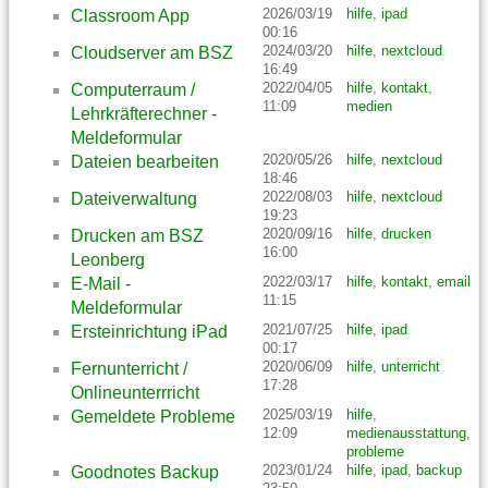
2026/03/19
hilfe
,
ipad
Classroom App
00:16
2024/03/20
hilfe
,
nextcloud
Cloudserver am BSZ
16:49
2022/04/05
hilfe
,
kontakt
,
Computerraum /
11:09
medien
Lehrkräfterechner -
Meldeformular
2020/05/26
hilfe
,
nextcloud
Dateien bearbeiten
18:46
2022/08/03
hilfe
,
nextcloud
Dateiverwaltung
19:23
2020/09/16
hilfe
,
drucken
Drucken am BSZ
16:00
Leonberg
2022/03/17
hilfe
,
kontakt
,
email
E-Mail -
11:15
Meldeformular
2021/07/25
hilfe
,
ipad
Ersteinrichtung iPad
00:17
2020/06/09
hilfe
,
unterricht
Fernunterricht /
17:28
Onlineunterrricht
2025/03/19
hilfe
,
Gemeldete Probleme
12:09
medienausstattung
,
probleme
2023/01/24
hilfe
,
ipad
,
backup
Goodnotes Backup