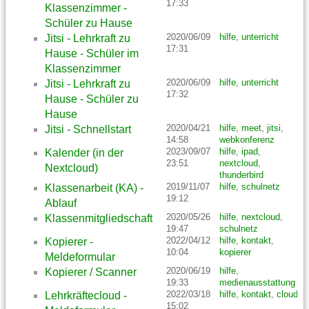
17:33
Klassenzimmer -
Schüler zu Hause
2020/06/09
hilfe
,
unterricht
Jitsi - Lehrkraft zu
17:31
Hause - Schüler im
Klassenzimmer
2020/06/09
hilfe
,
unterricht
Jitsi - Lehrkraft zu
17:32
Hause - Schüler zu
Hause
2020/04/21
hilfe
,
meet
,
jitsi
,
Jitsi - Schnellstart
14:58
webkonferenz
2023/09/07
hilfe
,
ipad
,
Kalender (in der
23:51
nextcloud
,
Nextcloud)
thunderbird
2019/11/07
hilfe
,
schulnetz
Klassenarbeit (KA) -
19:12
Ablauf
2020/05/26
hilfe
,
nextcloud
,
Klassenmitgliedschaft
19:47
schulnetz
2022/04/12
hilfe
,
kontakt
,
Kopierer -
10:04
kopierer
Meldeformular
2020/06/19
hilfe
,
Kopierer / Scanner
19:33
medienausstattung
2022/03/18
hilfe
,
kontakt
,
cloud
Lehrkräftecloud -
15:02